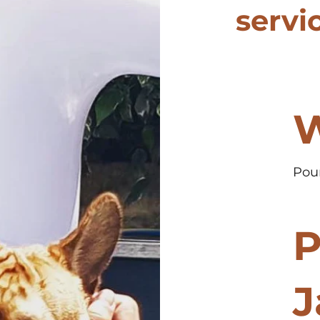
servi
W
Pour
P
J