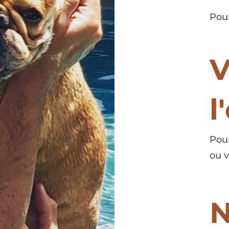
Pour
V
l
Pour
ou v
N